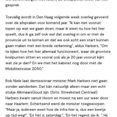
gesprek.
Toevallig wordt in Den Haag volgende week overleg gevoerd
over de afspraken voor komend jaar. “Ik kan niet vooruit
lopen op wat we gaan doen, maar ik weet nu hoe het hier
speelt, dus ik ga zelf ook wel dat overleg in om er met de
provincie uit te komen en dat we ook echt een start kunnen
gaan maken met een brede verkenning”, aldus Harbers, “Om
te kijken hoe het hier allemaal functioneert, waar de grootste
knelpunten zitten en vooral ook als je 20 jaar vooruit kijkt:
wat zie je dan? En we met het kabinet nog door met de
Mobiliteitsvisie 2050.”
Rob Niele laat demissionair minister Mark Harbers niet gaan
zonder aandenken. Dat kán natuurlijk alleen maar een echt
stukje AlkmaarsGoud zijn. (foto: Streekstad Centraal)
Harbers kwam vanuit Hoorn en moest na een uur weer door
naar Haarlem. Schertsend werd de minister toegeworpen:
“Maar ja, iedereen weet hoe de infra hier is, dus een beetje
op tijd weg!”, “En het is zaterdag.”, “En het regent zie ik…” Hij