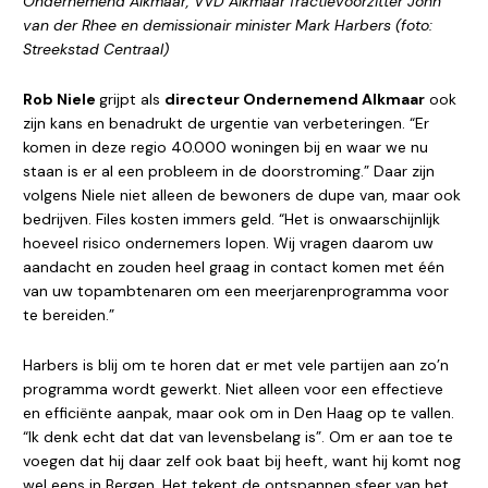
Ondernemend Alkmaar, VVD Alkmaar fractievoorzitter John
van der Rhee en demissionair minister Mark Harbers (foto:
Streekstad Centraal)
Rob Niele
grijpt als
directeur Ondernemend Alkmaar
ook
zijn kans en benadrukt de urgentie van verbeteringen. “Er
komen in deze regio 40.000 woningen bij en waar we nu
staan is er al een probleem in de doorstroming.” Daar zijn
volgens Niele niet alleen de bewoners de dupe van, maar ook
bedrijven. Files kosten immers geld. “Het is onwaarschijnlijk
hoeveel risico ondernemers lopen. Wij vragen daarom uw
aandacht en zouden heel graag in contact komen met één
van uw topambtenaren om een meerjarenprogramma voor
te bereiden.”
Harbers is blij om te horen dat er met vele partijen aan zo’n
programma wordt gewerkt. Niet alleen voor een effectieve
en efficiënte aanpak, maar ook om in Den Haag op te vallen.
“Ik denk echt dat dat van levensbelang is”. Om er aan toe te
voegen dat hij daar zelf ook baat bij heeft, want hij komt nog
wel eens in Bergen. Het tekent de ontspannen sfeer van het