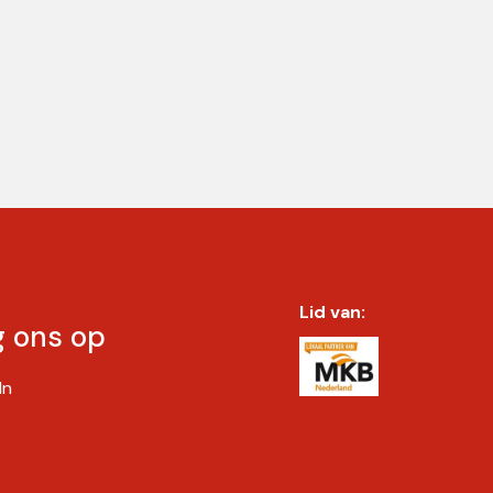
Lid van:
g ons op
In