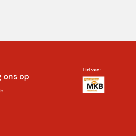
Lid van:
g ons op
In