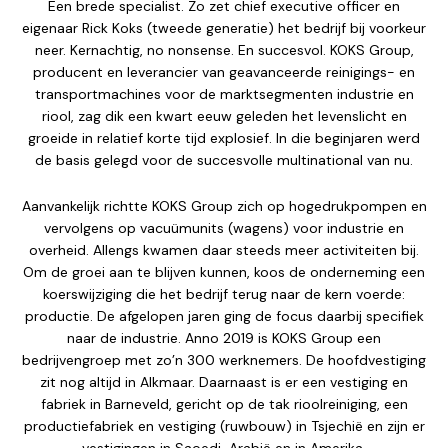
Een brede specialist. Zo zet chief executive officer en
eigenaar Rick Koks (tweede generatie) het bedrijf bij voorkeur
neer. Kernachtig, no nonsense. En succesvol. KOKS Group,
producent en leverancier van geavanceerde reinigings- en
transportmachines voor de marktsegmenten industrie en
riool, zag dik een kwart eeuw geleden het levenslicht en
groeide in relatief korte tijd explosief. In die beginjaren werd
de basis gelegd voor de succesvolle multinational van nu.
Aanvankelijk richtte KOKS Group zich op hogedrukpompen en
vervolgens op vacuümunits (wagens) voor industrie en
overheid. Allengs kwamen daar steeds meer activiteiten bij.
Om de groei aan te blijven kunnen, koos de onderneming een
koerswijziging die het bedrijf terug naar de kern voerde:
productie. De afgelopen jaren ging de focus daarbij specifiek
naar de industrie. Anno 2019 is KOKS Group een
bedrijvengroep met zo’n 300 werknemers. De hoofdvestiging
zit nog altijd in Alkmaar. Daarnaast is er een vestiging en
fabriek in Barneveld, gericht op de tak rioolreiniging, een
productiefabriek en vestiging (ruwbouw) in Tsjechië en zijn er
vestigingen in Saoedi-Arabië en in Amerika.