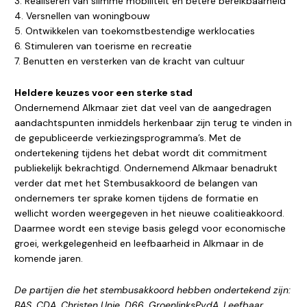
3. Realiseren van slimme mobiliteit en betere bereikbaarheid
4. Versnellen van woningbouw
5. Ontwikkelen van toekomstbestendige werklocaties
6. Stimuleren van toerisme en recreatie
7. Benutten en versterken van de kracht van cultuur
Heldere keuzes voor een sterke stad
Ondernemend Alkmaar ziet dat veel van de aangedragen
aandachtspunten inmiddels herkenbaar zijn terug te vinden in
de gepubliceerde verkiezingsprogramma’s. Met de
ondertekening tijdens het debat wordt dit commitment
publiekelijk bekrachtigd. Ondernemend Alkmaar benadrukt
verder dat met het Stembusakkoord de belangen van
ondernemers ter sprake komen tijdens de formatie en
wellicht worden weergegeven in het nieuwe coalitieakkoord.
Daarmee wordt een stevige basis gelegd voor economische
groei, werkgelegenheid en leefbaarheid in Alkmaar in de
komende jaren.
De partijen die het stembusakkoord hebben ondertekend zijn:
BAS, CDA, Christen Unie, D66, GroenlinksPvdA, Leefbaar