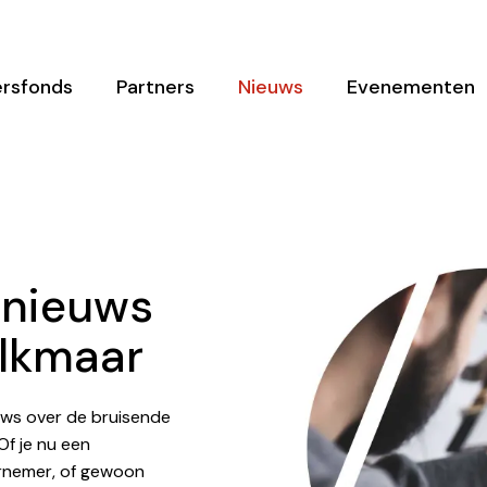
rsfonds
Partners
Nieuws
Evenementen
e nieuws
lkmaar
uws over de bruisende
f je nu een
rnemer, of gewoon