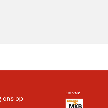
Lid van:
g ons op