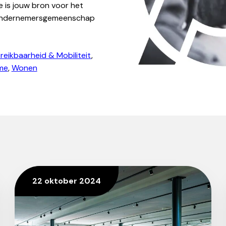
e is jouw bron voor het
de ondernemersgemeenschap
reikbaarheid & Mobiliteit
,
me
,
Wonen
22 oktober 2024