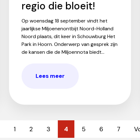
regio die bloeit!
Op woensdag 18 september vindt het
jaarlijkse Miljoenenontbijt Noord-Holland
Noord plaats, dit keer in Schouwburg Het
Park in Hoorn. Onderwerp van gesprek zijn
de kansen die de Miljoennota biedt...
Lees meer
e
1
2
3
4
5
6
7
V