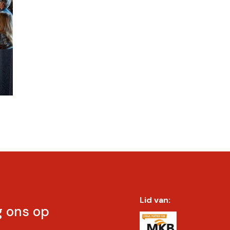
Lid van:
g ons op